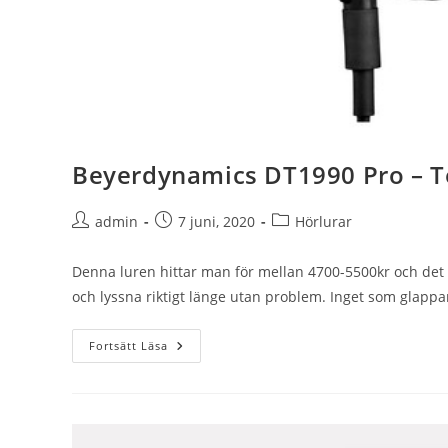
Beyerdynamics DT1990 Pro – T
Inläggsförfattare:
Inlägget
Inläggskategori:
admin
7 juni, 2020
Hörlurar
publicerat:
Denna luren hittar man för mellan 4700-5500kr och det 
och lyssna riktigt länge utan problem. Inget som glappa
Beyerdynamics
Fortsätt Läsa
DT1990
Pro
–
Test