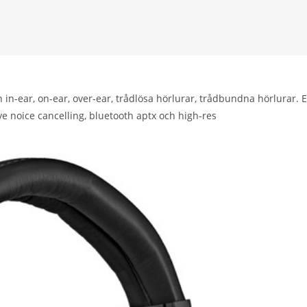
rån in-ear, on-ear, over-ear, trådlösa hörlurar, trådbundna hörlurar. 
ve noice cancelling, bluetooth aptx och high-res