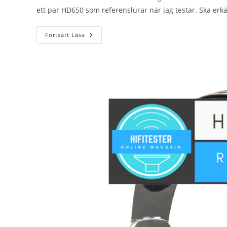
ett par HD650 som referenslurar när jag testar. Ska erk
Sennheiser
Fortsätt Läsa
HD58X
Jubilee
–
Test