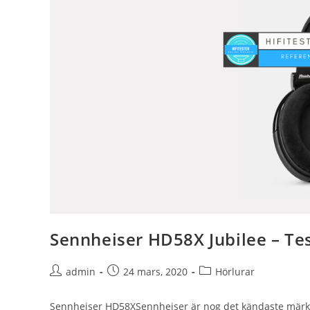
Sennheiser HD58X Jubilee – Te
Inläggsförfattare:
Inlägget
Inläggskategori:
admin
24 mars, 2020
Hörlurar
publicerat:
Sennheiser HD58XSennheiser är nog det kändaste märket 